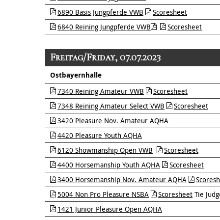
6890 Basis Jungpferde VWB
Scoresheet
6840 Reining Jungpferde VWB
Scoresheet
Freitag/Friday, 07.07.2023
Ostbayernhalle
7340 Reining Amateur VWB
Scoresheet
7348 Reining Amateur Select VWB
Scoresheet
3420 Pleasure Nov. Amateur AQHA
4420 Pleasure Youth AQHA
6120 Showmanship Open VWB
Scoresheet
4400 Horsemanship Youth AQHA
Scoresheet
3400 Horsemanship Nov. Amateur AQHA
Scoresh
5004 Non Pro Pleasure NSBA
Scoresheet
Tie Judg
1421 Junior Pleasure Open AQHA