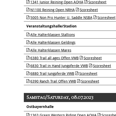
1341 Junior Reining Open AQHA
Scoresheet
N1100 Reining Open NRHA
Scoresheet
5005 Non Pro Hunter U. Saddle NSBA
Scoresheet
Veranstaltungshalle/Stadion
Alle Halterklassen Stallions
Alle Halterklassen Geldings
Alle Halterklassen Mares
6380 Trail all ages Offen VWB
Scoresheet
6830 Trail in Hand Jungpferde VWB
Scoresheet
6880 Trail Jungpferde VWB
Scoresheet
6390 Ranch Trail Offen VWB
Scoresheet
Samstag/Saturday, 08.07.2023
Ostbayernhalle
1363 Green Western Riding Open AQHA
Scoreshe