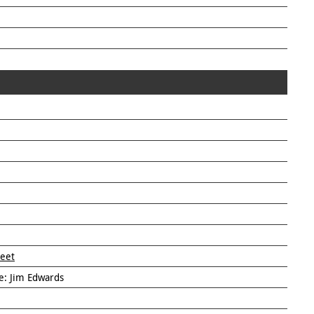
eet
e: Jim Edwards